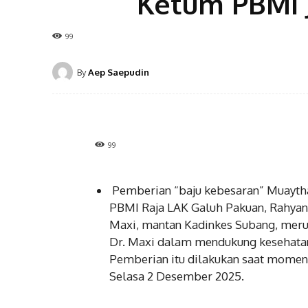
Ketum PBMI J
99
By
Aep Saepudin
99
Pemberian “baju kebesaran” Muaythai
PBMI Raja LAK Galuh Pakuan, Rahyang
Maxi, mantan Kadinkes Subang, meru
Dr. Maxi dalam mendukung kesehatan 
Pemberian itu dilakukan saat momen 
Selasa 2 Desember 2025.