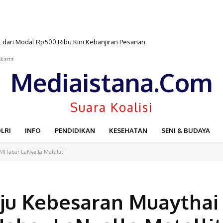
l dari Modal Rp500 Ribu Kini Kebanjiran Pesanan
karta
Mediaistana.Com
Suara Koalisi
LRI
INFO
PENDIDIKAN
KESEHATAN
SENI & BUDAYA
I Jabar LaNyalla Matalliti
aju Kebesaran Muaythai