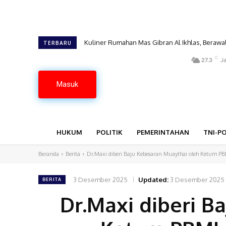
Kuliner Rumahan Mas Gibran Al Ikhlas, Berawa
TERBARU
C
27.3
Ja
Masuk
HUKUM
POLITIK
PEMERINTAHAN
TNI-PO
Beranda
Berita
Dr.Maxi diberi Baju Kebesaran Muaythai oleh Ketum PBM
3 Desember 2025
Updated:
3 Desember 2025
BERITA
Dr.Maxi diberi B