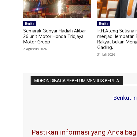
Berita
Berita
Semarak Gebyar Hadiah Akbar
Ir.H.Ateng Sutisna 
26 unit Motor Honda Tridjaya
menjadi Jembatan 
Motor Gruop
Rakyat bukan Menj
Gading.
2 Agustus 2026
31 Juli 2026
MOHON DIBACA SEBELUM MENULIS BERITA
Berikut i
Pastikan informasi yang Anda bagi