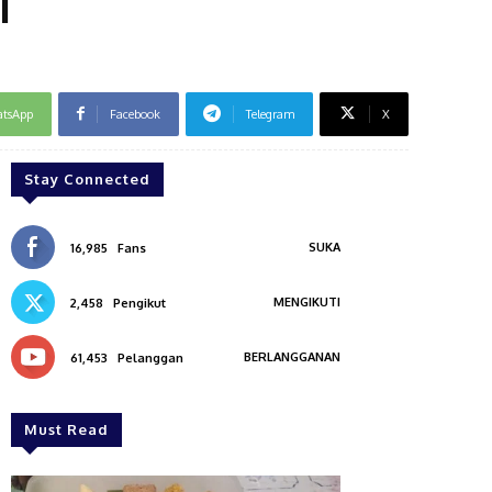
i
tsApp
Facebook
Telegram
X
Stay Connected
SUKA
16,985
Fans
MENGIKUTI
2,458
Pengikut
BERLANGGANAN
61,453
Pelanggan
Must Read