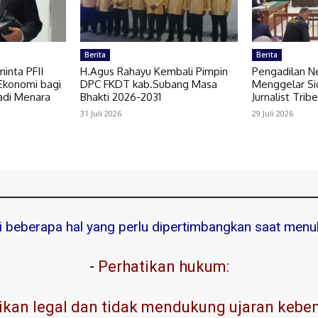
Berita
Berita
minta PFII
H.Agus Rahayu Kembali Pimpin
Pengadilan N
Ekonomi bagi
DPC FKDT kab.Subang Masa
Menggelar Si
adi Menara
Bhakti 2026-2031
Jurnalist Tri
31 Juli 2026
29 Juli 2026
ni beberapa hal yang perlu dipertimbangkan saat menuli
-
Perhatikan hukum:
kan legal dan tidak mendukung ujaran kebenc