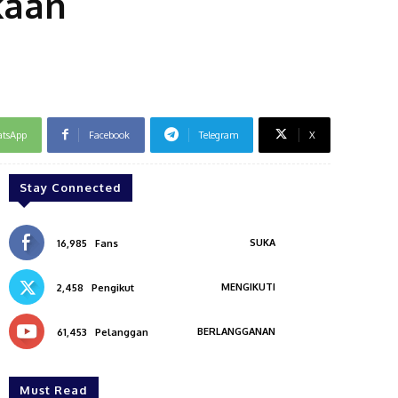
kaan
tsApp
Facebook
Telegram
X
Stay Connected
SUKA
16,985
Fans
MENGIKUTI
2,458
Pengikut
BERLANGGANAN
61,453
Pelanggan
Must Read