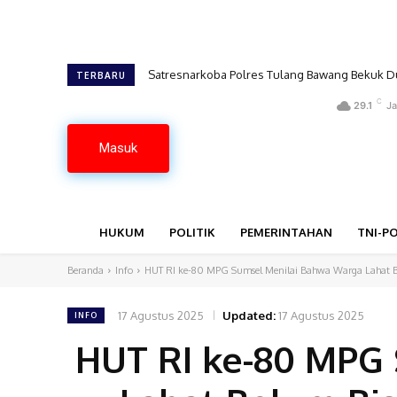
Satresnarkoba Polres Tulang Bawang Bekuk Du
TERBARU
C
29.1
Ja
Masuk
HUKUM
POLITIK
PEMERINTAHAN
TNI-PO
Beranda
Info
HUT RI ke-80 MPG Sumsel Menilai Bahwa Warga Lahat B
17 Agustus 2025
Updated:
17 Agustus 2025
INFO
HUT RI ke-80 MPG