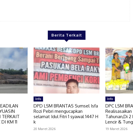
Berita Terkait
Info
Info
KEADILAN
DPD LSM BRANTAS Sumsel Isfa
DPC LSM BR
YUASIN
Rozi Pebri mengucapkan
Realisasaikan
 TERKAIT
selamat Idul Fitri 1 syawal 1447 H
Tahunan,Di 2
DI KM 11
k
Lencir & Tung
20 Maret 2026
19 Maret 2026