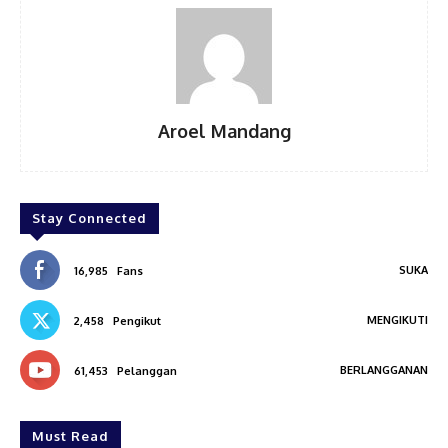
Aroel Mandang
Stay Connected
SUKA
16,985
Fans
MENGIKUTI
2,458
Pengikut
BERLANGGANAN
61,453
Pelanggan
Must Read