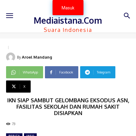
Masuk
Mediaistana.Com
Suara Indonesia
By
Aroel Mandang
WhatsApp
Facebook
Telegram
X
IKN SIAP SAMBUT GELOMBANG EKSODUS ASN,
FASILITAS SEKOLAH DAN RUMAH SAKIT
DISIAPKAN
73
BERITA
INFO