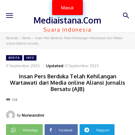
Masuk
Mediaistana.Com
Suara Indonesia
Beranda
Berita
Insan Pers Berduka Telah Kehilangan Wartawati dari Media
online Aliansi Jurnalis...
BERITA
INFO
11 September 2025
Updated:
11 September 2025
Insan Pers Berduka Telah Kehilangan
Wartawati dari Media online Aliansi Jurnalis
Bersatu (AJB)
134
By
Nurwandini
WhatsApp
Facebook
Telegram