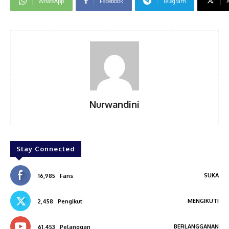
WhatsApp
Facebook
Telegram
Nurwandini
Stay Connected
SUKA
16,985
Fans
MENGIKUTI
2,458
Pengikut
BERLANGGANAN
61,453
Pelanggan