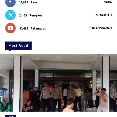
SUKA
16,985
Fans
MENGIKUTI
2,458
Pengikut
BERLANGGANAN
61,453
Pelanggan
Must Read
Berita