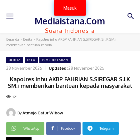
Masuk
Mediaistana.Com
Suara Indonesia
Beranda
Berita
Kapolres inhu AKBP FAHRIAN S.SIREGAR S.I.K SM.i
memberikan bantuan kepada...
BERITA
INFO
PEMERINTAHAN
28 November 2025
Updated:
28 November 2025
Kapolres inhu AKBP FAHRIAN S.SIREGAR S.I.K
SM.i memberikan bantuan kepada masyarakat
121
By
Atmojo Catur Wibow
WhatsApp
Facebook
Telegram