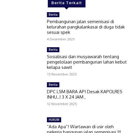
Berita Terkait
Berita
Pembangunan jalan semenisasi di
kelurahan pangkalankasai di duga tidak
sesuai spek
4 Desember 2025
Berita
Sosialisasi dan musyawarah tentang
pengelolaan pembangunan lahan kebut
kelapa sawit
15 November 2025
Berita
DPC LSM BARA API Desak KAPOLRES
INHU..! 3 X 24 JAM ,
12 November 2025
HUKUM
“Ada Apa”! Wartawan di usir oleh
pekerja bangunan jalan semenisasi !!!