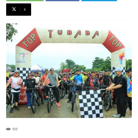
X
103