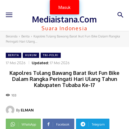
Masuk
Mediaistana.Com
Suara Indonesia
Beranda
Berita
Kapolres Tulang Bawang Barat Ikut Fun Bike Dalam Rangka
Peringati Hari Ulang...
BERITA
HUKUM
TNI-POLRI
17 Mei 2026
Updated:
17 Mei 2026
Kapolres Tulang Bawang Barat Ikut Fun Bike
Dalam Rangka Peringati Hari Ulang Tahun
Kabupaten Tubaba Ke-17
103
By
ELMAN
WhatsApp
Facebook
Telegram