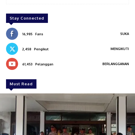
Stay Connected
SUKA
16,985
Fans
MENGIKUTI
2,458
Pengikut
BERLANGGANAN
61,453
Pelanggan
Must Read