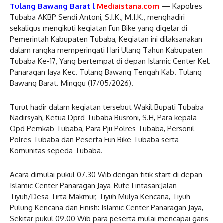
Tulang Bawang Barat l
Mediaistana.com
— Kapolres
Tubaba AKBP Sendi Antoni, S.I.K., M.I.K., menghadiri
sekaligus mengikuti kegiatan Fun Bike yang digelar di
Pemerintah Kabupaten Tubaba, Kegiatan ini dilaksanakan
dalam rangka memperingati Hari Ulang Tahun Kabupaten
Tubaba Ke-17, Yang bertempat di depan Islamic Center Kel.
Panaragan Jaya Kec. Tulang Bawang Tengah Kab. Tulang
Bawang Barat. Minggu (17/05/2026).
Turut hadir dalam kegiatan tersebut Wakil Bupati Tubaba
Nadirsyah, Ketua Dprd Tubaba Busroni, S.H, Para kepala
Opd Pemkab Tubaba, Para Pju Polres Tubaba, Personil
Polres Tubaba dan Peserta Fun Bike Tubaba serta
Komunitas sepeda Tubaba.
Acara dimulai pukul 07.30 Wib dengan titik start di depan
Islamic Center Panaragan Jaya, Rute Lintasan:Jalan
Tiyuh/Desa Tirta Makmur, Tiyuh Mulya Kencana, Tiyuh
Pulung Kencana dan Finish: Islamic Center Panaragan Jaya,
Sekitar pukul 09.00 Wib para peserta mulai mencapai garis