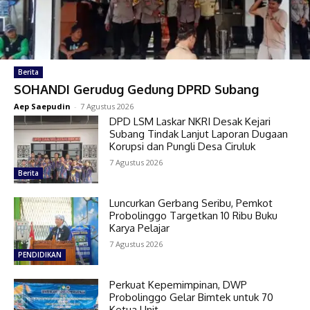
Berita
SOHANDI Gerudug Gedung DPRD Subang
Aep Saepudin
-
7 Agustus 2026
DPD LSM Laskar NKRI Desak Kejari
Subang Tindak Lanjut Laporan Dugaan
Korupsi dan Pungli Desa Ciruluk
7 Agustus 2026
Berita
Luncurkan Gerbang Seribu, Pemkot
Probolinggo Targetkan 10 Ribu Buku
Karya Pelajar
7 Agustus 2026
PENDIDIKAN
Perkuat Kepemimpinan, DWP
Probolinggo Gelar Bimtek untuk 70
Ketua Unit