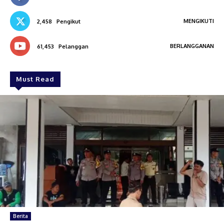
MENGIKUTI
2,458
Pengikut
BERLANGGANAN
61,453
Pelanggan
Must Read
Berita