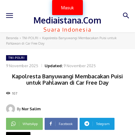
Masuk
Mediaistana.Com
Suara Indonesia
Beranda
TNI-POLRI
Kapolresta Banyuwangi Membacakan Puisi untuk
Pahlawan di Car Free Day
TNI-POLRI
9 November 2025
Updated:
9 November 2025
Kapolresta Banyuwangi Membacakan Puisi
untuk Pahlawan di Car Free Day
107
By
Nur Salim
WhatsApp
Facebook
Telegram