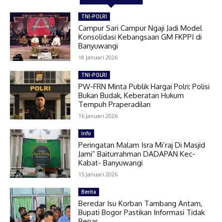
TNI-POLRI
Campur Sari Campur Ngaji Jadi Model
Konsolidasi Kebangsaan GM FKPPI di
Banyuwangi
18 Januari 2026
TNI-POLRI
PW-FRN Minta Publik Hargai Polri: Polisi
Bukan Budak, Keberatan Hukum
Tempuh Praperadilan
16 Januari 2026
Info
Peringatan Malam Isra Mi’raj Di Masjid
Jami” Baiturrahman DADAPAN Kec-
Kabat- Banyuwangi
15 Januari 2026
Berita
Beredar Isu Korban Tambang Antam,
Bupati Bogor Pastikan Informasi Tidak
Benar