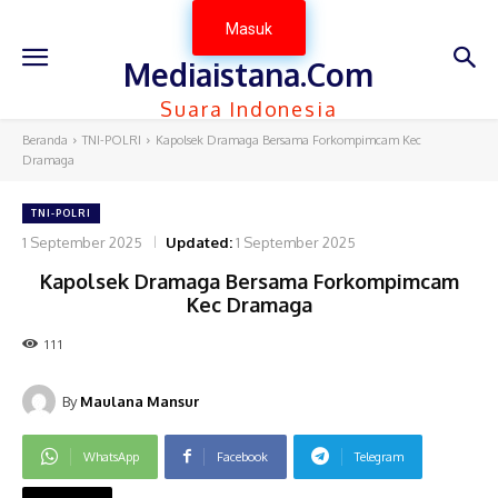
Masuk
Mediaistana.Com
Suara Indonesia
Beranda
TNI-POLRI
Kapolsek Dramaga Bersama Forkompimcam Kec
Dramaga
TNI-POLRI
1 September 2025
Updated:
1 September 2025
Kapolsek Dramaga Bersama Forkompimcam
Kec Dramaga
111
By
Maulana Mansur
WhatsApp
Facebook
Telegram