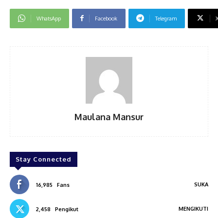
WhatsApp
Facebook
Telegram
Maulana Mansur
Stay Connected
SUKA
16,985
Fans
MENGIKUTI
2,458
Pengikut