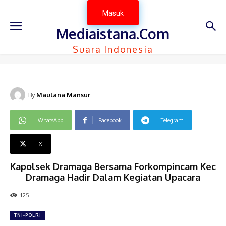
Masuk
Mediaistana.Com
Suara Indonesia
By
Maulana Mansur
WhatsApp
Facebook
Telegram
X
Kapolsek Dramaga Bersama Forkompincam Kec
Dramaga Hadir Dalam Kegiatan Upacara
125
TNI-POLRI