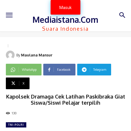
Masuk
Mediaistana.Com
Suara Indonesia
By
Maulana Mansur
WhatsApp
Facebook
Telegram
X
Kapolsek Dramaga Cek Latihan Paskibraka Giat
Siswa/Siswi Pelajar terpilih
130
TNI-POLRI