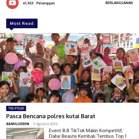
BERLANGGANAN
61,453
Pelanggan
Must Read
TNI-POLRI
Pasca Bencana polres kutai Barat
KAMILUDDIN
-
9 Agustus 2026
Event 8.8 TikTok Makin Kompetitif,
Dabe Beaute Kembali Tembus Top 1