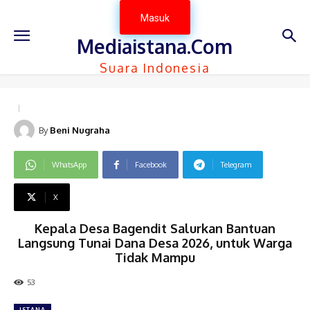
Masuk
Mediaistana.Com
Suara Indonesia
By
Beni Nugraha
WhatsApp
Facebook
Telegram
X
Kepala Desa Bagendit Salurkan Bantuan
Langsung Tunai Dana Desa 2026, untuk Warga
Tidak Mampu
53
ISTANA