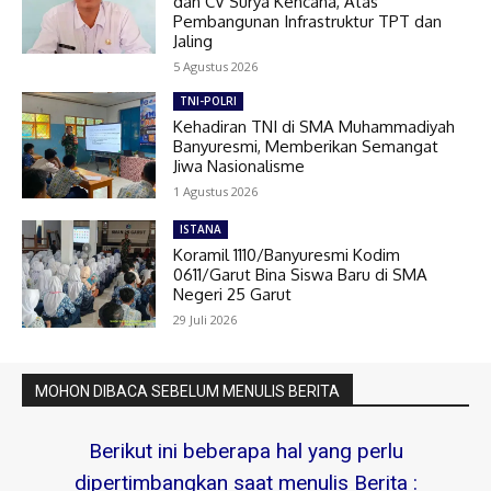
dan CV Surya Kencana, Atas
Pembangunan Infrastruktur TPT dan
Jaling
5 Agustus 2026
TNI-POLRI
Kehadiran TNI di SMA Muhammadiyah
Banyuresmi, Memberikan Semangat
Jiwa Nasionalisme
1 Agustus 2026
ISTANA
Koramil 1110/Banyuresmi Kodim
0611/Garut Bina Siswa Baru di SMA
Negeri 25 Garut
29 Juli 2026
MOHON DIBACA SEBELUM MENULIS BERITA
Berikut ini beberapa hal yang perlu
dipertimbangkan saat menulis Berita :