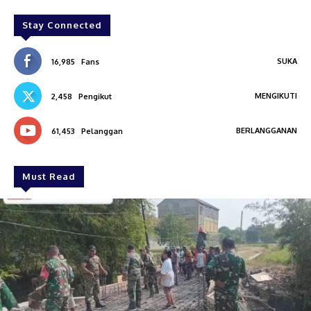
Stay Connected
SUKA
16,985
Fans
MENGIKUTI
2,458
Pengikut
BERLANGGANAN
61,453
Pelanggan
Must Read