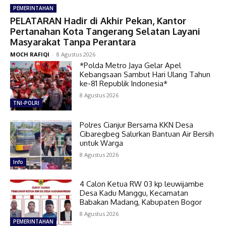
PEMERINTAHAN
PELATARAN Hadir di Akhir Pekan, Kantor
Pertanahan Kota Tangerang Selatan Layani
Masyarakat Tanpa Perantara
MOCH RAFIQI
-
8 Agustus 2026
*Polda Metro Jaya Gelar Apel
Kebangsaan Sambut Hari Ulang Tahun
ke-81 Republik Indonesia*
8 Agustus 2026
TNI-POLRI
Polres Cianjur Bersama KKN Desa
Cibaregbeg Salurkan Bantuan Air Bersih
untuk Warga
8 Agustus 2026
Info
4 Calon Ketua RW 03 kp leuwijambe
Desa Kadu Manggu, Kecamatan
Babakan Madang, Kabupaten Bogor
8 Agustus 2026
PEMERINTAHAN