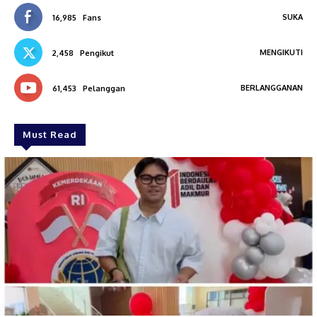
SUKA
16,985
Fans
MENGIKUTI
2,458
Pengikut
BERLANGGANAN
61,453
Pelanggan
Must Read