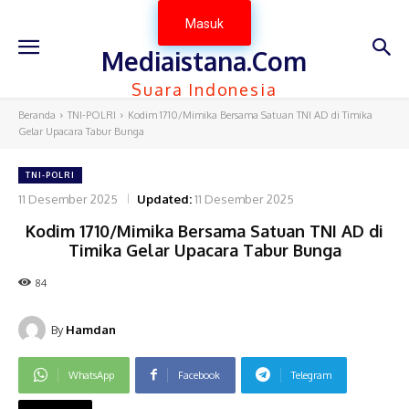
Masuk
Mediaistana.Com
Suara Indonesia
Beranda
TNI-POLRI
Kodim 1710/Mimika Bersama Satuan TNI AD di Timika
Gelar Upacara Tabur Bunga
TNI-POLRI
11 Desember 2025
Updated:
11 Desember 2025
Kodim 1710/Mimika Bersama Satuan TNI AD di
Timika Gelar Upacara Tabur Bunga
84
By
Hamdan
WhatsApp
Facebook
Telegram