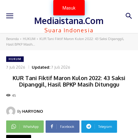
Masuk
Mediaistana.Com
Suara Indonesia
Beranda
HUKUM
KUR Tani Fiktif Maron Kulon 2022: 43 Saksi Dipanggil,
Hasil BPKP Masih...
HUKUM
7 Juli 2026
Updated:
7 Juli 2026
KUR Tani Fiktif Maron Kulon 2022: 43 Saksi
Dipanggil, Hasil BPKP Masih Ditunggu
45
By
HARYONO
WhatsApp
Facebook
Telegram