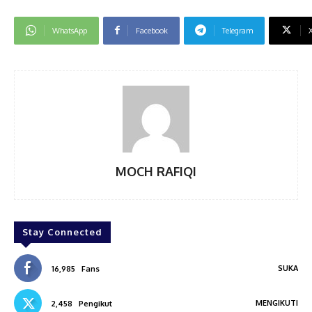
WhatsApp
Facebook
Telegram
MOCH RAFIQI
Stay Connected
SUKA
16,985
Fans
MENGIKUTI
2,458
Pengikut