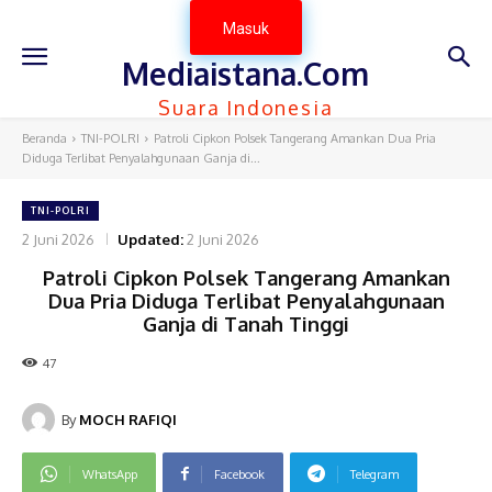
Masuk
Mediaistana.Com
Suara Indonesia
Beranda
TNI-POLRI
Patroli Cipkon Polsek Tangerang Amankan Dua Pria
Diduga Terlibat Penyalahgunaan Ganja di...
TNI-POLRI
2 Juni 2026
Updated:
2 Juni 2026
Patroli Cipkon Polsek Tangerang Amankan
Dua Pria Diduga Terlibat Penyalahgunaan
Ganja di Tanah Tinggi
47
By
MOCH RAFIQI
WhatsApp
Facebook
Telegram