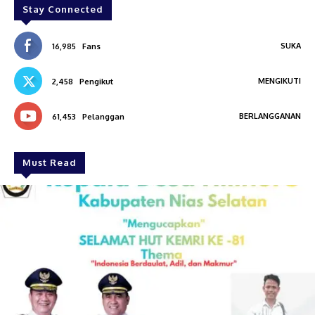
Stay Connected
SUKA
16,985
Fans
MENGIKUTI
2,458
Pengikut
BERLANGGANAN
61,453
Pelanggan
Must Read