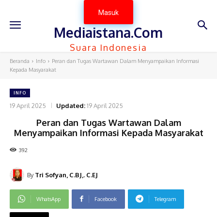
Masuk
Mediaistana.Com
Suara Indonesia
Beranda
Info
Peran dan Tugas Wartawan Dalam Menyampaikan Informasi
Kepada Masyarakat
INFO
19 April 2025
Updated:
19 April 2025
Peran dan Tugas Wartawan Dalam
Menyampaikan Informasi Kepada Masyarakat
392
By
Tri Sofyan, C.BJ,. C.EJ
WhatsApp
Facebook
Telegram