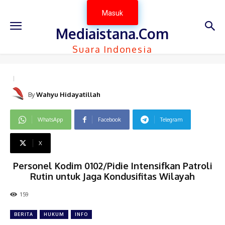
Masuk
Mediaistana.Com
Suara Indonesia
By
Wahyu Hidayatillah
WhatsApp
Facebook
Telegram
X
Personel Kodim 0102/Pidie Intensifkan Patroli
Rutin untuk Jaga Kondusifitas Wilayah
159
BERITA
HUKUM
INFO