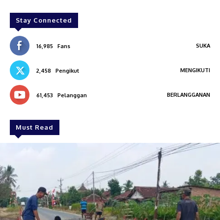
Stay Connected
SUKA
16,985
Fans
MENGIKUTI
2,458
Pengikut
BERLANGGANAN
61,453
Pelanggan
Must Read