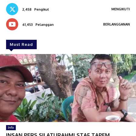
MENGIKUTI
2,458
Pengikut
BERLANGGANAN
61,453
Pelanggan
Must Read
Info
INSAN PERS SILATURAHMI STAF TAPEM