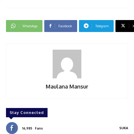
WhatsApp
Facebook
Telegram
Maulana Mansur
Stay Connected
SUKA
16,985
Fans