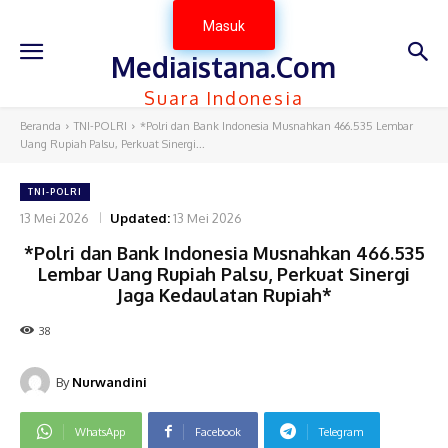
Masuk
Mediaistana.Com
Suara Indonesia
Beranda
TNI-POLRI
*Polri dan Bank Indonesia Musnahkan 466.535 Lembar
Uang Rupiah Palsu, Perkuat Sinergi...
TNI-POLRI
13 Mei 2026
Updated:
13 Mei 2026
*Polri dan Bank Indonesia Musnahkan 466.535
Lembar Uang Rupiah Palsu, Perkuat Sinergi
Jaga Kedaulatan Rupiah*
38
By
Nurwandini
WhatsApp
Facebook
Telegram