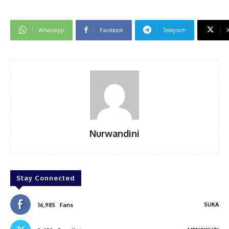
WhatsApp
Facebook
Telegram
Nurwandini
Stay Connected
SUKA
16,985
Fans