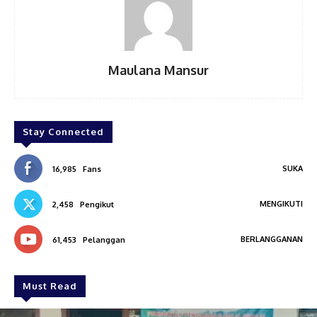
Maulana Mansur
Stay Connected
SUKA
16,985
Fans
MENGIKUTI
2,458
Pengikut
BERLANGGANAN
61,453
Pelanggan
Must Read