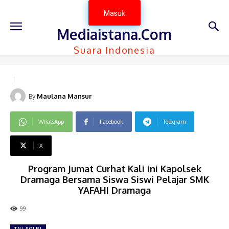
Masuk
Mediaistana.Com
Suara Indonesia
By
Maulana Mansur
WhatsApp
Facebook
Telegram
X
Program Jumat Curhat Kali ini Kapolsek
Dramaga Bersama Siswa Siswi Pelajar SMK
YAFAHI Dramaga
99
TNI-POLRI