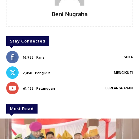
Beni Nugraha
Stay Connected
SUKA
16,985
Fans
MENGIKUTI
2,458
Pengikut
BERLANGGANAN
61,453
Pelanggan
Must Read