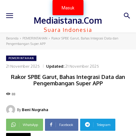
Masuk
Mediaistana.Com
Suara Indonesia
Beranda
PEMERINTAHAN
‎Rakor SPBE Garut, Bahas Integrasi Data dan
Pengembangan Super APP
PEMERINTAHAN
21 November 2025
Updated:
21 November 2025
‎Rakor SPBE Garut, Bahas Integrasi Data dan
Pengembangan Super APP
88
By
Beni Nugraha
WhatsApp
Facebook
Telegram