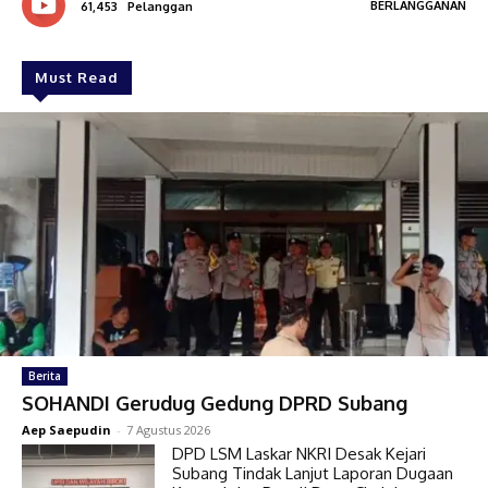
BERLANGGANAN
61,453
Pelanggan
Must Read
Berita
SOHANDI Gerudug Gedung DPRD Subang
Aep Saepudin
-
7 Agustus 2026
DPD LSM Laskar NKRI Desak Kejari
Subang Tindak Lanjut Laporan Dugaan