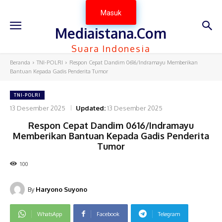
Masuk
Mediaistana.Com
Suara Indonesia
Beranda
TNI-POLRI
Respon Cepat Dandim 0616/Indramayu Memberikan
Bantuan Kepada Gadis Penderita Tumor
TNI-POLRI
13 Desember 2025
Updated:
13 Desember 2025
Respon Cepat Dandim 0616/Indramayu
Memberikan Bantuan Kepada Gadis Penderita
Tumor
100
By
Haryono Suyono
WhatsApp
Facebook
Telegram