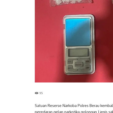
95
Satuan Reserse Narkoba Polres Berau kembal
peredaran gelap narkotika golongan I jenis 