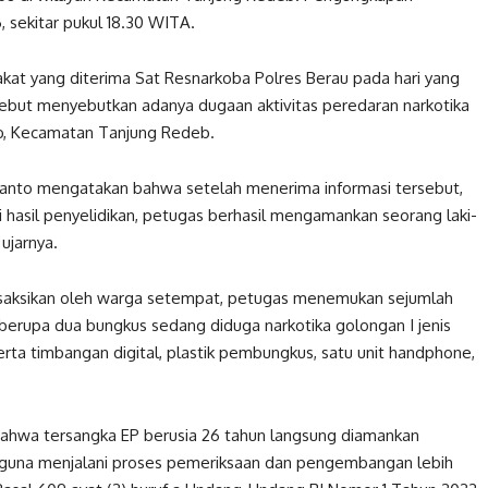
, sekitar pukul 18.30 WITA.
kat yang diterima Sat Resnarkoba Polres Berau pada hari yang
rsebut menyebutkan adanya dugaan aktivitas peredaran narkotika
eb, Kecamatan Tanjung Redeb.
yanto mengatakan bahwa setelah menerima informasi tersebut,
 hasil penyelidikan, petugas berhasil mengamankan seorang laki-
 ujarnya.
isaksikan oleh warga setempat, petugas menemukan sejumlah
t berupa dua bungkus sedang diduga narkotika golongan I jenis
erta timbangan digital, plastik pembungkus, satu unit handphone,
 bahwa tersangka EP berusia 26 tahun langsung diamankan
u guna menjalani proses pemeriksaan dan pengembangan lebih