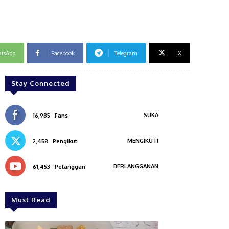
tsApp
Facebook
Telegram
X
Stay Connected
SUKA
16,985
Fans
MENGIKUTI
2,458
Pengikut
BERLANGGANAN
61,453
Pelanggan
Must Read