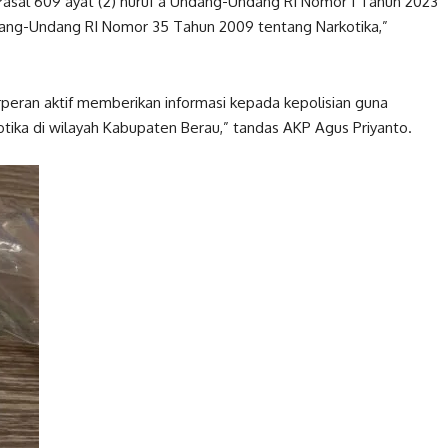
t Pasal 609 ayat (2) huruf a Undang-Undang RI Nomor 1 Tahun 2023
dang-Undang RI Nomor 35 Tahun 2009 tentang Narkotika,”
eran aktif memberikan informasi kepada kepolisian guna
ka di wilayah Kabupaten Berau,” tandas AKP Agus Priyanto.