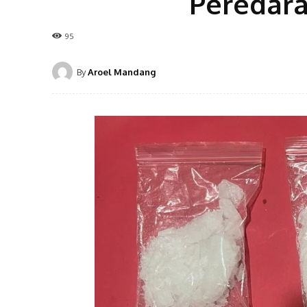
Peredara
95
By
Aroel Mandang