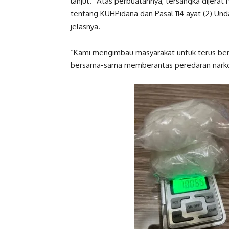
lanjut. “Atas perbuatannya, tersangka dijera
tentang KUHPidana dan Pasal 114 ayat (2) Un
jelasnya.
“Kami mengimbau masyarakat untuk terus berp
bersama-sama memberantas peredaran narkoti