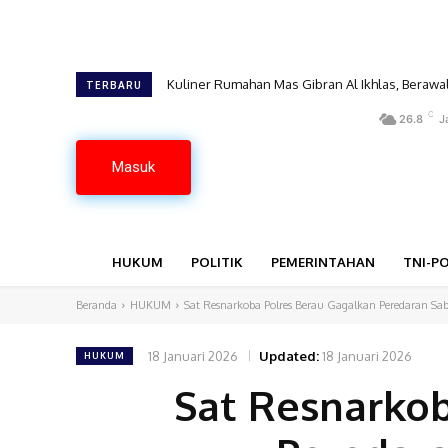
Kuliner Rumahan Mas Gibran Al Ikhlas, Berawal d
TERBARU
C
26.8
J
Masuk
HUKUM
POLITIK
PEMERINTAHAN
TNI-PO
Beranda
HUKUM
Sat Resnarkoba Polres Berau Gagalkan Peredaran S
18 Januari 2026
Updated:
18 Januari 2026
HUKUM
Sat Resnarkob