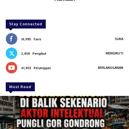
Stay Connected
SUKA
16,985
Fans
MENGIKUTI
2,458
Pengikut
BERLANGGANAN
61,453
Pelanggan
Must Read