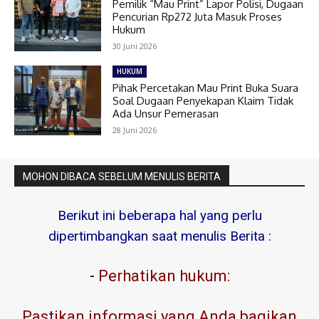
Pemilik “Mau Print” Lapor Polisi, Dugaan
Pencurian Rp272 Juta Masuk Proses
Hukum
30 Juni 2026
HUKUM
Pihak Percetakan Mau Print Buka Suara
Soal Dugaan Penyekapan Klaim Tidak
Ada Unsur Pemerasan
28 Juni 2026
MOHON DIBACA SEBELUM MENULIS BERITA
Berikut ini beberapa hal yang perlu
dipertimbangkan saat menulis Berita :
-
Perhatikan hukum:
Pastikan informasi yang Anda bagikan