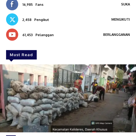
SUKA
16,985
Fans
MENGIKUTI
2,458
Pengikut
BERLANGGANAN
61,453
Pelanggan
Must Read