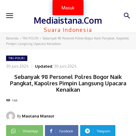
Masuk
Mediaistana.Com
Suara Indonesia
Beranda
TNI-POLRI
Sebanyak 98 Personel Polres Bogor Naik Pangkat, Kapolres
Pimpin Langsung Upacara Kenaikan
TNI-POLRI
30 Juni 2025
Updated:
30 Juni 2025
Sebanyak 98 Personel Polres Bogor Naik
Pangkat, Kapolres Pimpin Langsung Upacara
Kenaikan
144
By
Maulana Mansur
WhatsApp
Facebook
Telegram