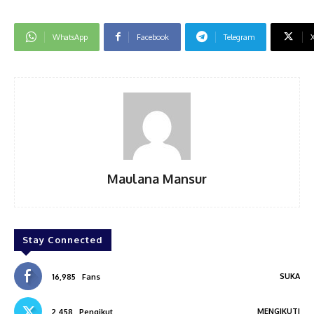
WhatsApp
Facebook
Telegram
Maulana Mansur
Stay Connected
SUKA
16,985
Fans
MENGIKUTI
2,458
Pengikut