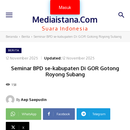
Masuk
Mediaistana.Com
Suara Indonesia
Beranda
Berita
Seminar BPD se-kabupaten Di GOR Gotong Royong Subang
BERITA
12 November 2025
Updated:
12 November 2025
Seminar BPD se-kabupaten Di GOR Gotong
Royong Subang
158
By
Aep Saepudin
WhatsApp
Facebook
Telegram
X