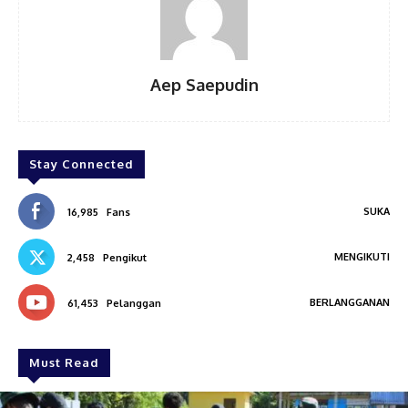
Aep Saepudin
Stay Connected
SUKA
16,985
Fans
MENGIKUTI
2,458
Pengikut
BERLANGGANAN
61,453
Pelanggan
Must Read