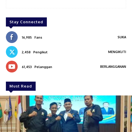
Stay Connected
SUKA
16,985
Fans
MENGIKUTI
2,458
Pengikut
BERLANGGANAN
61,453
Pelanggan
Must Read