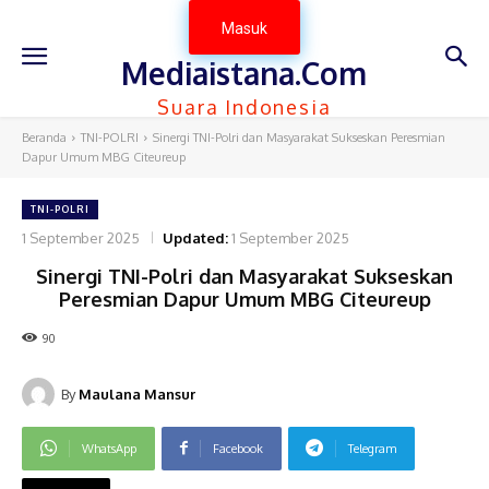
Masuk
Mediaistana.Com
Suara Indonesia
Beranda
TNI-POLRI
Sinergi TNI-Polri dan Masyarakat Sukseskan Peresmian
Dapur Umum MBG Citeureup
TNI-POLRI
1 September 2025
Updated:
1 September 2025
Sinergi TNI-Polri dan Masyarakat Sukseskan
Peresmian Dapur Umum MBG Citeureup
90
By
Maulana Mansur
WhatsApp
Facebook
Telegram