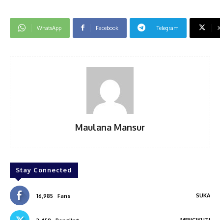
WhatsApp
Facebook
Telegram
Maulana Mansur
Stay Connected
SUKA
16,985
Fans
MENGIKUTI