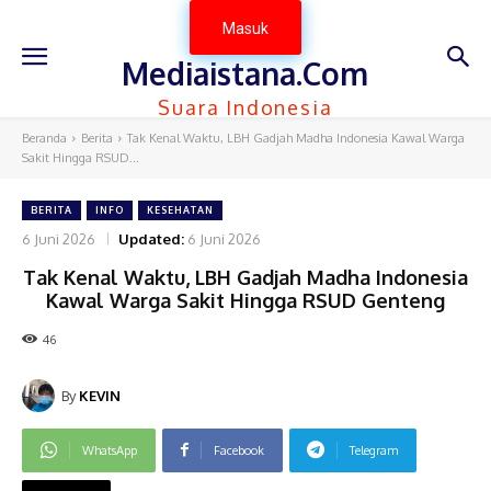
Masuk
Mediaistana.Com
Suara Indonesia
Beranda
Berita
Tak Kenal Waktu, LBH Gadjah Madha Indonesia Kawal Warga
Sakit Hingga RSUD...
BERITA
INFO
KESEHATAN
6 Juni 2026
Updated:
6 Juni 2026
Tak Kenal Waktu, LBH Gadjah Madha Indonesia
Kawal Warga Sakit Hingga RSUD Genteng
46
By
KEVIN
WhatsApp
Facebook
Telegram