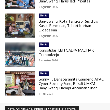
Banyuwangi Harus Jadi Prioritas
6 Agustus 2026
Berita
Banyuwangi Kota Tangkap Residivis
Kasus Pencurian, Tablet Korban
Digadaikan
3 Agustus 2026
Berita
Konsolidasi LBH GADJA MADHA di
Tembokrejo
2 Agustus 2026
Berita
Sonny T. Danaparamita Gandeng APAC
Cyber Security Fund, Bekali UMKM
Banyuwangi Hadapi Ancaman Siber
31 Juli 2026
MOHON DIBACA SEBELUM MENULIS BERITA