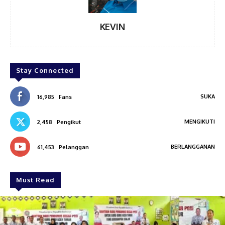
KEVIN
Stay Connected
SUKA
16,985
Fans
MENGIKUTI
2,458
Pengikut
BERLANGGANAN
61,453
Pelanggan
Must Read