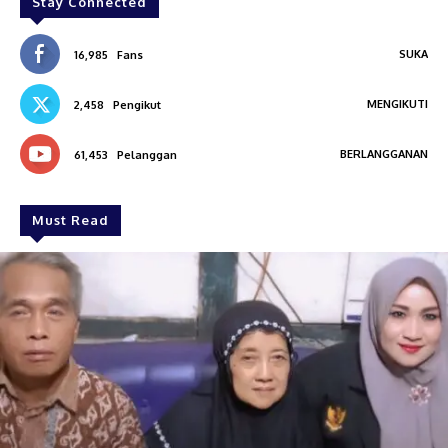
Stay Connected
SUKA
16,985
Fans
MENGIKUTI
2,458
Pengikut
BERLANGGANAN
61,453
Pelanggan
Must Read