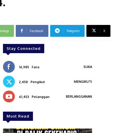
.
tsApp
Facebook
Telegram
X
Stay Connected
SUKA
16,985
Fans
MENGIKUTI
2,458
Pengikut
BERLANGGANAN
61,453
Pelanggan
Must Read