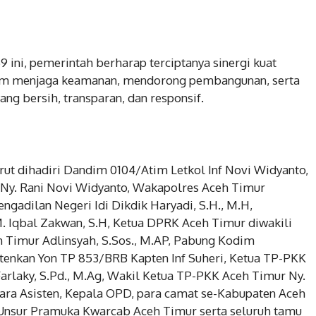
 ini, pemerintah berharap terciptanya sinergi kuat
lam menjaga keamanan, mendorong pembangunan, serta
ng bersih, transparan, dan responsif.
turut dihadiri Dandim 0104/Atim Letkol Inf Novi Widyanto,
, Ny. Rani Novi Widyanto, Wakapolres Aceh Timur
ngadilan Negeri Idi Dikdik Haryadi, S.H., M.H,
. Iqbal Zakwan, S.H, Ketua DPRK Aceh Timur diwakili
ceh Timur Adlinsyah, S.Sos., M.AP, Pabung Kodim
rtenkan Yon TP 853/BRB Kapten Inf Suheri, Ketua TP-PKK
arlaky, S.Pd., M.Ag, Wakil Ketua TP-PKK Aceh Timur Ny.
 Para Asisten, Kepala OPD, para camat se-Kabupaten Aceh
 Unsur Pramuka Kwarcab Aceh Timur serta seluruh tamu