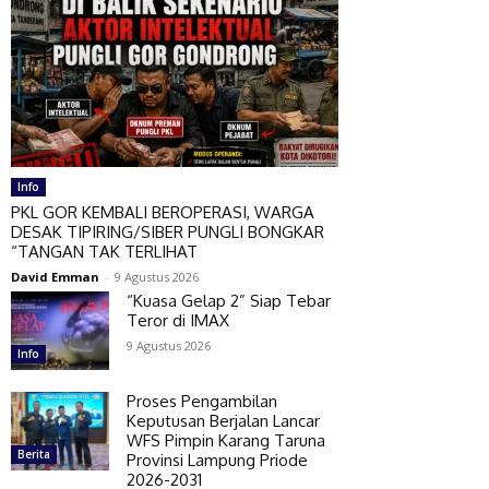
Info
PKL GOR KEMBALI BEROPERASI, WARGA
DESAK TIPIRING/SIBER PUNGLI BONGKAR
“TANGAN TAK TERLIHAT
David Emman
-
9 Agustus 2026
“Kuasa Gelap 2” Siap Tebar
Teror di IMAX
9 Agustus 2026
Info
Proses Pengambilan
Keputusan Berjalan Lancar
WFS Pimpin Karang Taruna
Berita
Provinsi Lampung Priode
2026-2031