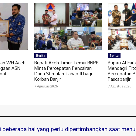
Berita
Berita
 dan WH Aceh
Bupati Aceh Timur Temui BNPB,
Bupati Al Far
rgaan ASN
Minta Percepatan Pencairan
Mendagri Tit
pati
Dana Stimulan Tahap II bagi
Percepatan 
Korban Banjir
Pascabanjir
7 Agustus 2026
7 Agustus 2026
ni beberapa hal yang perlu dipertimbangkan saat menuli