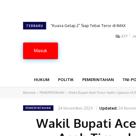
“Kuasa Gelap 2” Siap Tebar Teror di IMAX
Proses Pengambilan Keputusan Berjalan Lan
TERBARU
C
27.7
Ja
Masuk
HUKUM
POLITIK
PEMERINTAHAN
TNI-PO
Beranda
PEMERINTAHAN
Wakil Bupati Aceh Timur Hadiri Upacara HUT
24 November 2025
Updated:
24 Novem
PEMERINTAHAN
Wakil Bupati Ac