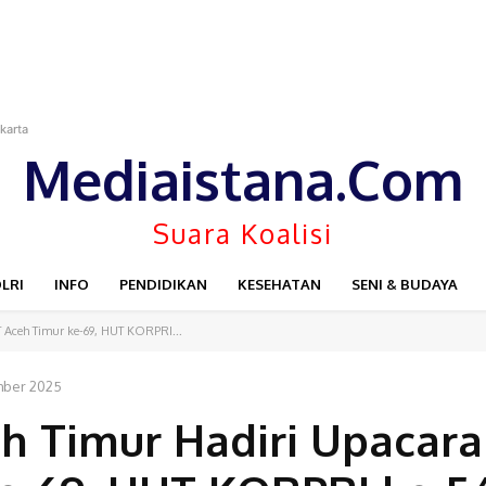
car WFS Pimpin Karang Taruna Provinsi Lampung Priode 2026-2031
karta
Mediaistana.Com
Suara Koalisi
LRI
INFO
PENDIDIKAN
KESEHATAN
SENI & BUDAYA
 Aceh Timur ke-69, HUT KORPRI...
ber 2025
eh Timur Hadiri Upacar