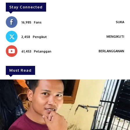
Stay Connected
SUKA
16,985
Fans
MENGIKUTI
2,458
Pengikut
BERLANGGANAN
61,453
Pelanggan
Must Read