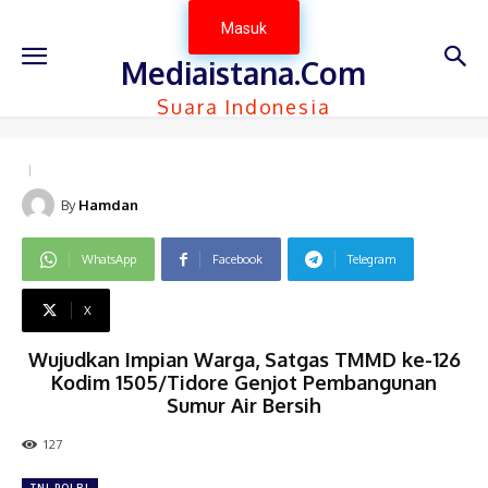
Masuk
Mediaistana.Com
Suara Indonesia
By
Hamdan
WhatsApp
Facebook
Telegram
X
Wujudkan Impian Warga, Satgas TMMD ke-126
Kodim 1505/Tidore Genjot Pembangunan
Sumur Air Bersih
127
TNI-POLRI