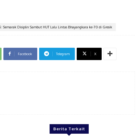
25: Semarak Disiplin Sambut HUT Lalu Lintas Bhayangkara ke-70 di Gresik
Facebook
Telegram
X
Berita Terkait