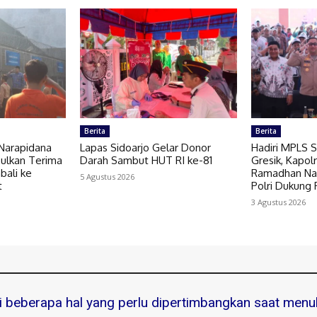
Berita
Berita
Narapidana
Lapas Sidoarjo Gelar Donor
Hadiri MPLS 
sulkan Terima
Darah Sambut HUT RI ke-81
Gresik, Kapo
bali ke
Ramadhan Na
5 Agustus 2026
t
Polri Dukung 
3 Agustus 2026
ni beberapa hal yang perlu dipertimbangkan saat menuli