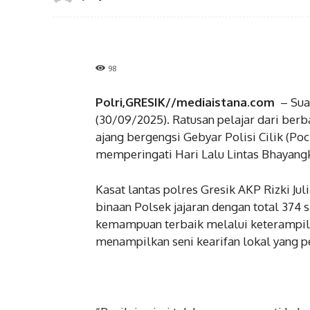
98
Polri,GRESIK//mediaistana.com
– Suas
(30/09/2025). Ratusan pelajar dari berb
ajang bergengsi Gebyar Polisi Cilik (Po
memperingati Hari Lalu Lintas Bhayangk
Kasat lantas polres Gresik AKP Rizki Ju
binaan Polsek jajaran dengan total 37
kemampuan terbaik melalui keterampilan 
menampilkan seni kearifan lokal yang p