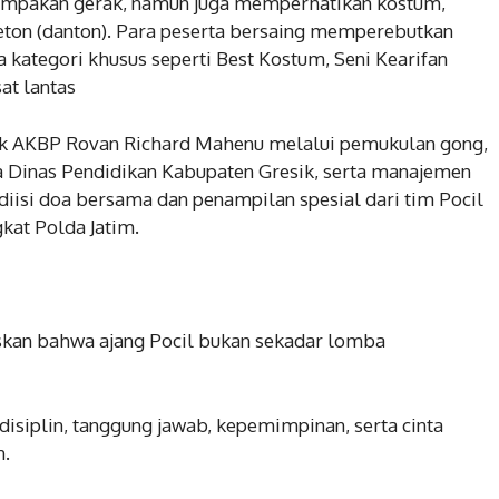
ekompakan gerak, namun juga memperhatikan kostum,
eton (danton). Para peserta bersaing memperebutkan
a kategori khusus seperti Best Kostum, Seni Kearifan
at lantas
sik AKBP Rovan Richard Mahenu melalui pemukulan gong,
a Dinas Pendidikan Kabupaten Gresik, serta manajemen
iisi doa bersama dan penampilan spesial dari tim Pocil
kat Polda Jatim.
kan bahwa ajang Pocil bukan sekadar lomba
siplin, tanggung jawab, kepemimpinan, serta cinta
n.