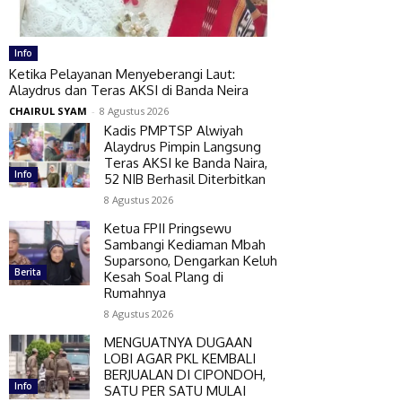
Info
Ketika Pelayanan Menyeberangi Laut:
Alaydrus dan Teras AKSI di Banda Neira
CHAIRUL SYAM
-
8 Agustus 2026
Kadis PMPTSP Alwiyah
Alaydrus Pimpin Langsung
Teras AKSI ke Banda Naira,
Info
52 NIB Berhasil Diterbitkan
8 Agustus 2026
Ketua FPII Pringsewu
Sambangi Kediaman Mbah
Suparsono, Dengarkan Keluh
Berita
Kesah Soal Plang di
Rumahnya
8 Agustus 2026
MENGUATNYA DUGAAN
LOBI AGAR PKL KEMBALI
BERJUALAN DI CIPONDOH,
Info
SATU PER SATU MULAI