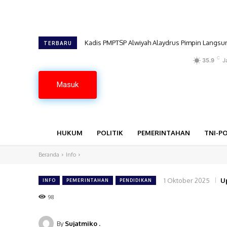
Kadis PMPTSP Alwiyah Alaydrus Pimpin Langsung Te
Ketua FPII Pringsewu Sambangi Kediaman Mba
TERBARU
C
35.9
J
Masuk
HUKUM
POLITIK
PEMERINTAHAN
TNI-PO
Beranda
Info
1 Oktober 2025
U
INFO
PEMERINTAHAN
PENDIDIKAN
98
By
Sujatmiko .