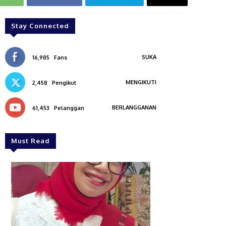
Stay Connected
SUKA
16,985
Fans
MENGIKUTI
2,458
Pengikut
BERLANGGANAN
61,453
Pelanggan
Must Read