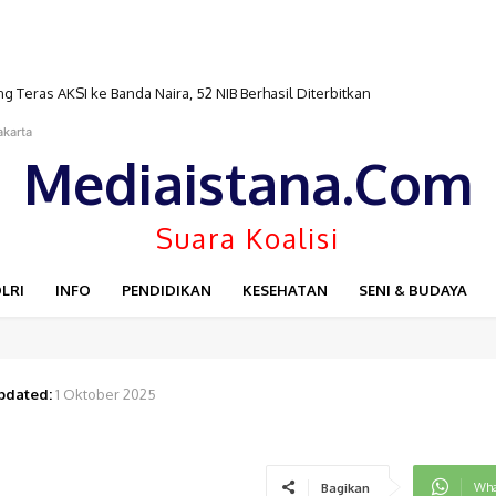
ras AKSI ke Banda Naira, 52 NIB Berhasil Diterbitkan
h Suparsono, Dengarkan Keluh Kesah Soal Plang di Rumahnya
akarta
Mediaistana.Com
Suara Koalisi
LRI
INFO
PENDIDIKAN
KESEHATAN
SENI & BUDAYA
pdated:
1 Oktober 2025
Wha
Bagikan