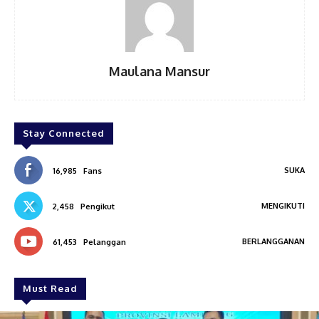
Maulana Mansur
Stay Connected
SUKA
16,985
Fans
MENGIKUTI
2,458
Pengikut
BERLANGGANAN
61,453
Pelanggan
Must Read