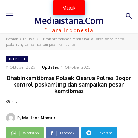
Masuk
Mediaistana.Com
Suara Indonesia
Beranda
TNI-POLRI
Bhabinkamtibmas Polsek Cisarua Polres Bogor kontrol
poskamling dan sampaikan pesan kamtibmas
TNI-POLRI
11 Oktober 2025
Updated:
11 Oktober 2025
Bhabinkamtibmas Polsek Cisarua Polres Bogor
kontrol poskamling dan sampaikan pesan
kamtibmas
112
By
Maulana Mansur
WhatsApp
Facebook
Telegram