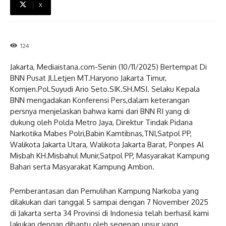
X
124
Jakarta, Mediaistana.com-Senin (10/11/2025) Bertempat Di
BNN Pusat Jl.Letjen MT.Haryono Jakarta Timur,
Komjen.Pol.Suyudi Ario Seto.SIK.SH.MSI. Selaku Kepala
BNN mengadakan Konferensi Pers,dalam keterangan
persnya menjelaskan bahwa kami dari BNN RI yang di
dukung oleh Polda Metro Jaya, Direktur Tindak Pidana
Narkotika Mabes Polri,Babin Kamtibnas,TNI,Satpol PP,
Walikota Jakarta Utara, Walikota Jakarta Barat, Ponpes Al
Misbah KH.Misbahul Munir,Satpol PP, Masyarakat Kampung
Bahari serta Masyarakat Kampung Ambon.
Pemberantasan dan Pemulihan Kampung Narkoba yang
dilakukan dari tanggal 5 sampai dengan 7 November 2025
di Jakarta serta 34 Provinsi di Indonesia telah berhasil kami
lakukan dengan dibantu oleh segenap unsur yang