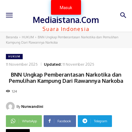
Masuk
Mediaistana.Com
Suara Indonesia
Beranda
HUKUM
BNN Ungkap Pemberantasan Narkotika dan Pemulihan
Kampung Dari Rawannya Narkoba
HUKUM
11 November 2025
Updated:
11 November 2025
BNN Ungkap Pemberantasan Narkotika dan
Pemulihan Kampung Dari Rawannya Narkoba
124
By
Nurwandini
WhatsApp
Facebook
Telegram