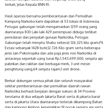
terkait,’jelas Kepala BNN RI.
Hasil operasi bersama pemberantasan dan Pemulihan
Kampung Narkoba kami dapatkan di 53 lokasi di Indonesia,
Petugas gabungan telah mengamankan 1259 orang yang
diantaranya 830 Laki-laki 429 perempuan diduga terlibat
peredaran dan penyalah gunaan Narkotika, Petugas
Gabungan telah menyita Shabu seberat 126.325 kilo gram,Pil
Extasi sebanyak 1428 butir,12.726 Kilo gram serta beberapa
jenis lain Psikotropika dan ada juga jenis non Narkotika di
antaranya sejumlah uang tunai Rp.1.543.699.000, senjata api
pabrikan dan rakitan dari berbagai merk, 3 unit mesin
penghitung uang,64 senjata tajam,1 unit drone.
Berkat dukungan semua pihak dan seluruh masyarakat
sekitar pemberantasan dan pemulihan daerah rawan
Narkotika berhasil berjalan dengan sukses di 34 Provinsi
terutama di dua wilayah Jakarta Barat serta di jakarta barat
serta di jakarta Utara diantaranya terletak dikampung Bahari
dan kampung Ambon, kepemilikan 19 pucuk senjata api serta