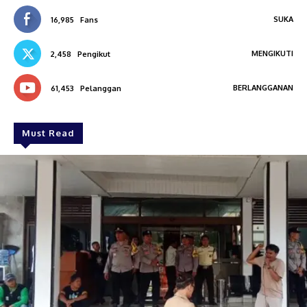
SUKA
16,985
Fans
MENGIKUTI
2,458
Pengikut
BERLANGGANAN
61,453
Pelanggan
Must Read