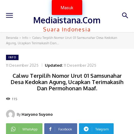
Masuk
Mediaistana.Com
Suara Indonesia
Beranda
Info
Calwu Terpilih Nomor Urut 01 Samsunahar Desa Kedokan
Agung, Ucapkan Terimakasih Dan...
INFO
11 Desember 2025
Updated:
11 Desember 2025
Calwu Terpilih Nomor Urut 01 Samsunahar
Desa Kedokan Agung, Ucapkan Terimakasih
Dan Permohonan Maaf.
115
By
Haryono Suyono
WhatsApp
Facebook
Telegram