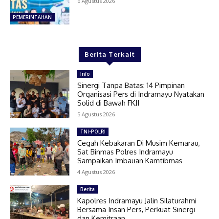
6 Agustus 2026
PEMERINTAHAN
Berita Terkait
Info
Sinergi Tanpa Batas: 14 Pimpinan
Organisasi Pers di Indramayu Nyatakan
Solid di Bawah FKJI
5 Agustus 2026
TNI-POLRI
Cegah Kebakaran Di Musim Kemarau,
Sat Binmas Polres Indramayu
Sampaikan Imbauan Kamtibmas
4 Agustus 2026
Berita
Kapolres Indramayu Jalin Silaturahmi
Bersama Insan Pers, Perkuat Sinergi
dan Kemitraan