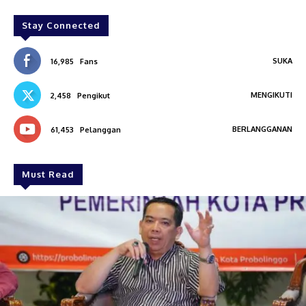
Stay Connected
SUKA
16,985
Fans
MENGIKUTI
2,458
Pengikut
BERLANGGANAN
61,453
Pelanggan
Must Read