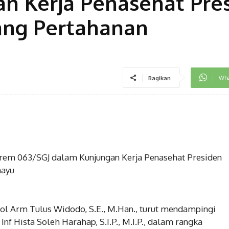
an Kerja Penasehat Pre
ang Pertahanan
Wha
Bagikan
em 063/SGJ dalam Kunjungan Kerja Penasehat Presiden
mayu
l Arm Tulus Widodo, S.E., M.Han., turut mendampingi
nf Hista Soleh Harahap, S.I.P., M.I.P., dalam rangka