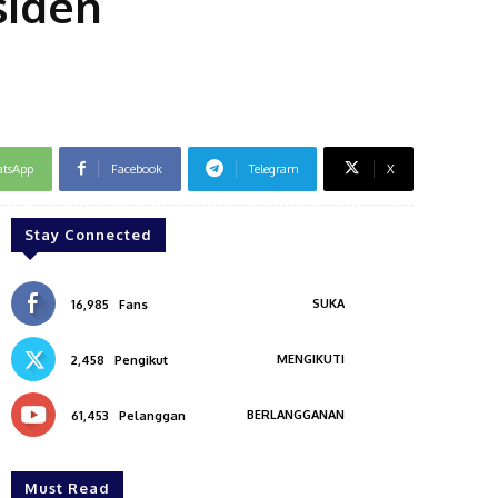
siden
tsApp
Facebook
Telegram
X
Stay Connected
SUKA
16,985
Fans
MENGIKUTI
2,458
Pengikut
BERLANGGANAN
61,453
Pelanggan
Must Read