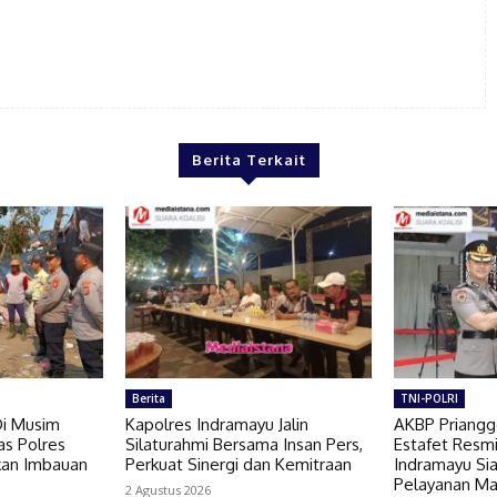
Berita Terkait
Berita
TNI-POLRI
Di Musim
Kapolres Indramayu Jalin
AKBP Priang
as Polres
Silaturahmi Bersama Insan Pers,
Estafet Resmi
kan Imbauan
Perkuat Sinergi dan Kemitraan
Indramayu Si
Pelayanan Ma
2 Agustus 2026