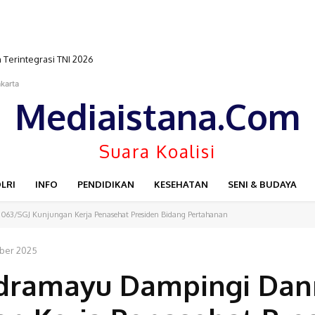
n Terintegrasi TNI 2026
karta
Mediaistana.Com
Suara Koalisi
LRI
INFO
PENDIDIKAN
KESEHATAN
SENI & BUDAYA
63/SGJ Kunjungan Kerja Penasehat Presiden Bidang Pertahanan
ber 2025
ndramayu Dampingi Da