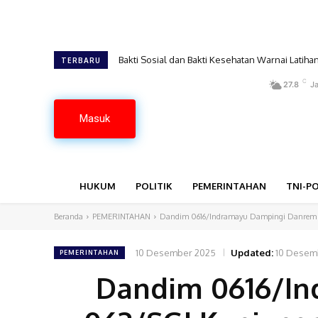
Bakti Sosial dan Bakti Kesehatan Warnai Latiha
TERBARU
C
27.8
Ja
Masuk
HUKUM
POLITIK
PEMERINTAHAN
TNI-PO
Beranda
PEMERINTAHAN
Dandim 0616/Indramayu Dampingi Danrem 0
10 Desember 2025
Updated:
10 Desem
PEMERINTAHAN
Dandim 0616/I