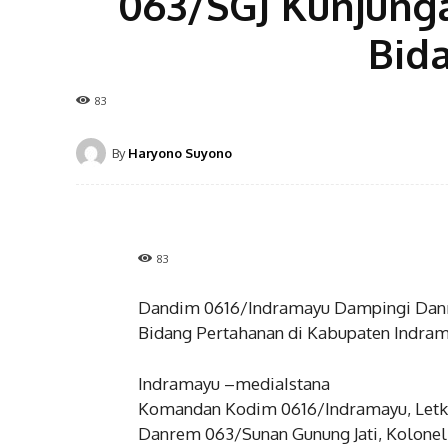
063/SGJ Kunjung
Bid
83
By
Haryono Suyono
83
Dandim 0616/Indramayu Dampingi Danr
Bidang Pertahanan di Kabupaten Indra
Indramayu –mediaIstana
Komandan Kodim 0616/Indramayu, Letko
Danrem 063/Sunan Gunung Jati, Kolonel I