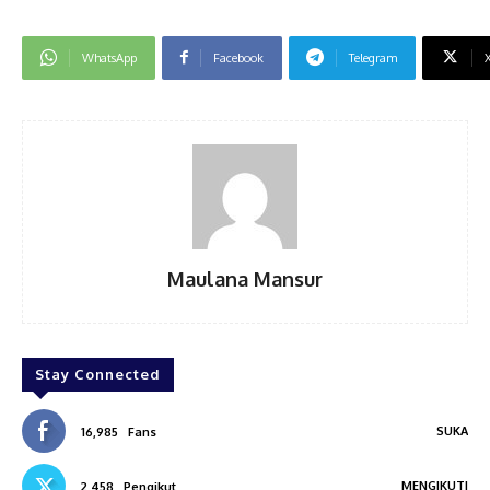
WhatsApp
Facebook
Telegram
Maulana Mansur
Stay Connected
SUKA
16,985
Fans
MENGIKUTI
2,458
Pengikut