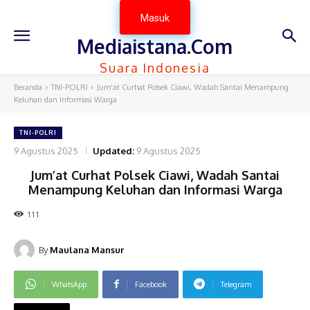
Masuk
Mediaistana.Com
Suara Indonesia
Beranda
TNI-POLRI
Jum’at Curhat Polsek Ciawi, Wadah Santai Menampung
Keluhan dan Informasi Warga
TNI-POLRI
9 Agustus 2025
Updated:
9 Agustus 2025
Jum’at Curhat Polsek Ciawi, Wadah Santai
Menampung Keluhan dan Informasi Warga
111
By
Maulana Mansur
WhatsApp
Facebook
Telegram