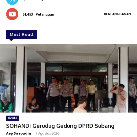
BERLANGGANAN
61,453
Pelanggan
Must Read
Berita
SOHANDI Gerudug Gedung DPRD Subang
Aep Saepudin
-
7 Agustus 2026