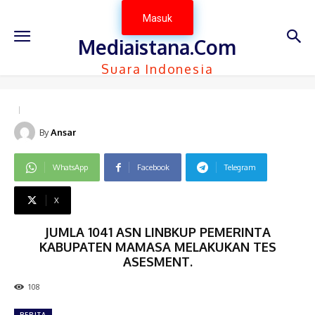
Masuk
Mediaistana.Com
Suara Indonesia
By
Ansar
WhatsApp
Facebook
Telegram
X
JUMLA 1041 ASN LINBKUP PEMERINTA
KABUPATEN MAMASA MELAKUKAN TES
ASESMENT.
108
BERITA