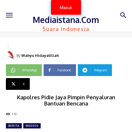
Masuk
Mediaistana.Com
Suara Indonesia
By
Wahyu Hidayatillah
WhatsApp
Facebook
Telegram
X
Kapolres Pidie Jaya Pimpin Penyaluran
Bantuan Bencana
110
BERITA
MEDSOS