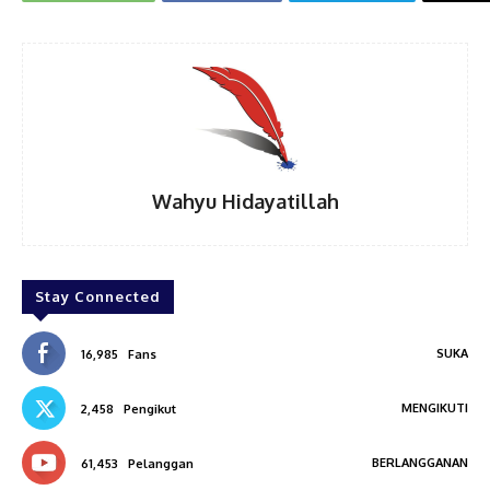
Wahyu Hidayatillah
Stay Connected
SUKA
16,985
Fans
MENGIKUTI
2,458
Pengikut
BERLANGGANAN
61,453
Pelanggan