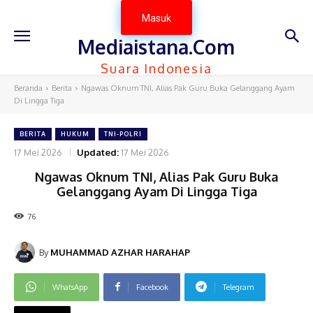
Masuk
Mediaistana.Com
Suara Indonesia
Beranda
Berita
Ngawas Oknum TNI, Alias Pak Guru Buka Gelanggang Ayam
Di Lingga Tiga
BERITA
HUKUM
TNI-POLRI
17 Mei 2026
Updated:
17 Mei 2026
Ngawas Oknum TNI, Alias Pak Guru Buka
Gelanggang Ayam Di Lingga Tiga
76
By
MUHAMMAD AZHAR HARAHAP
WhatsApp
Facebook
Telegram