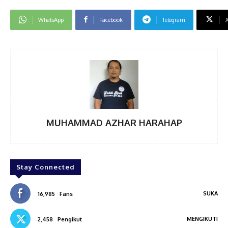
WhatsApp
Facebook
Telegram
MUHAMMAD AZHAR HARAHAP
Stay Connected
SUKA
16,985
Fans
MENGIKUTI
2,458
Pengikut