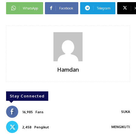
WhatsApp
Facebook
Telegram
Hamdan
Stay Connected
SUKA
16,985
Fans
MENGIKUTI
2,458
Pengikut