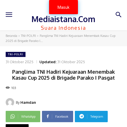
Masuk
Mediaistana.Com
Suara Indonesia
Beranda
TNI-POLRI
Panglima TNI Hadiri Kejuaraan Menembak Kasau Cup
2025 di Brigade Parako I...
TNI-POLRI
31 Oktober 2025
Updated:
31 Oktober 2025
Panglima TNI Hadiri Kejuaraan Menembak
Kasau Cup 2025 di Brigade Parako I Pasgat
103
By
Hamdan
WhatsApp
Facebook
Telegram