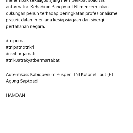
menembak sekaligus ajang memperkuat soliditas
antarmatra. Kehadiran Panglima TNI mencerminkan
dukungan penuh terhadap peningkatan profesionalisme
prajurit dalam menjaga kesiapsiagaan dan sinergi
pertahanan negara.
#tniprima
#tnipatriotnkri
#nkrihargamati
#tnikuatrakyatbermartabat
Autentikasi: Kabidpenum Puspen TNI Kolonel Laut (P)
Agung Saptoadi
HAMDAN