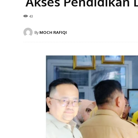
Akses Pendidikan 
43
By
MOCH RAFIQI