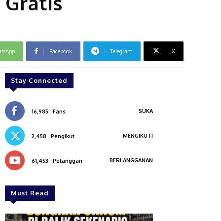
 Gratis
tsApp
Facebook
Telegram
X
Stay Connected
SUKA
16,985
Fans
MENGIKUTI
2,458
Pengikut
BERLANGGANAN
61,453
Pelanggan
Must Read