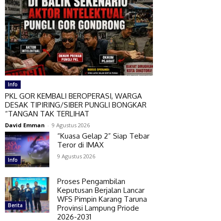
Info
PKL GOR KEMBALI BEROPERASI, WARGA
DESAK TIPIRING/SIBER PUNGLI BONGKAR
“TANGAN TAK TERLIHAT
David Emman
-
9 Agustus 2026
“Kuasa Gelap 2” Siap Tebar
Teror di IMAX
9 Agustus 2026
Info
Proses Pengambilan
Keputusan Berjalan Lancar
WFS Pimpin Karang Taruna
Berita
Provinsi Lampung Priode
2026-2031