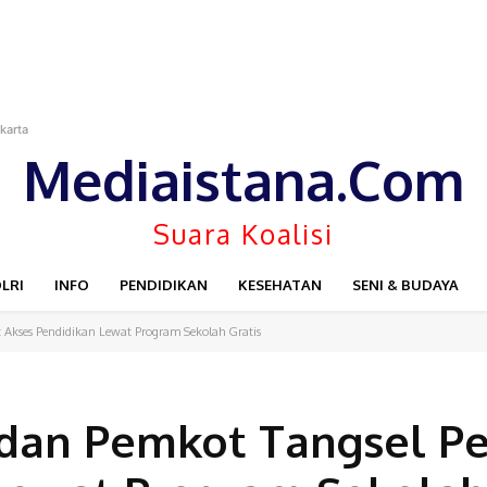
car WFS Pimpin Karang Taruna Provinsi Lampung Priode 2026-2031
karta
Mediaistana.Com
Suara Koalisi
LRI
INFO
PENDIDIKAN
KESEHATAN
SENI & BUDAYA
 Akses Pendidikan Lewat Program Sekolah Gratis
dan Pemkot Tangsel Pe