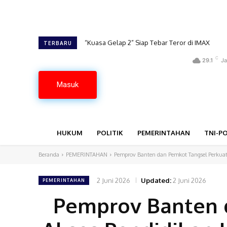
“Kuasa Gelap 2” Siap Tebar Teror di IMAX
Proses Pengambilan Keputusan Berjalan Lan
TERBARU
C
29.1
Ja
Masuk
HUKUM
POLITIK
PEMERINTAHAN
TNI-PO
Beranda
PEMERINTAHAN
Pemprov Banten dan Pemkot Tangsel Perkuat
2 Juni 2026
Updated:
2 Juni 2026
PEMERINTAHAN
Pemprov Banten 