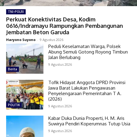
TNI-POLRI
Perkuat Konektivitas Desa, Kodim
0616/Indramayu Rampungkan Pembangunan
Jembatan Beton Garuda
Haryono Suyono
-
9 Agustus 2026
Peduli Keselamatan Warga, Polsek
Abung Semuli Gotong Royong Timbun
Jalan Berlubang
9 Agustus 2026
Berita
Tofik Hidayat Anggota DPRD Provinsi
Jawa Barat Lakukan Pengawasan
Penyelengaraan Pemerintahan T A.
(2026)
POLITIK
9 Agustus 2026
Kabar Duka Dunia Properti, H. M. Aris
Suwirya Pendiri Koperumnas Tutup Usia
9 Agustus 2026