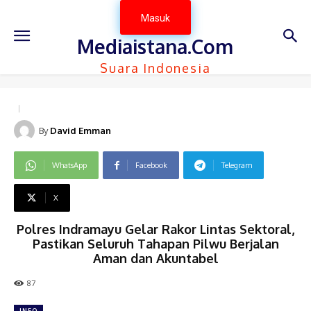
Masuk
Mediaistana.Com
Suara Indonesia
By
David Emman
WhatsApp
Facebook
Telegram
X
Polres Indramayu Gelar Rakor Lintas Sektoral,
Pastikan Seluruh Tahapan Pilwu Berjalan
Aman dan Akuntabel
87
INFO