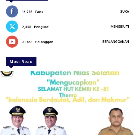
SUKA
16,985
Fans
MENGIKUTI
2,458
Pengikut
BERLANGGANAN
61,453
Pelanggan
Must Read