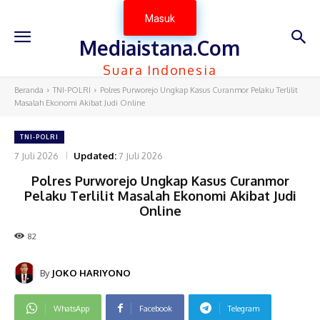
Masuk
Mediaistana.Com
Suara Indonesia
Beranda
TNI-POLRI
Polres Purworejo Ungkap Kasus Curanmor Pelaku Terlilit
Masalah Ekonomi Akibat Judi Online
TNI-POLRI
7 Juli 2026
Updated:
7 Juli 2026
Polres Purworejo Ungkap Kasus Curanmor
Pelaku Terlilit Masalah Ekonomi Akibat Judi
Online
82
By
JOKO HARIYONO
WhatsApp
Facebook
Telegram