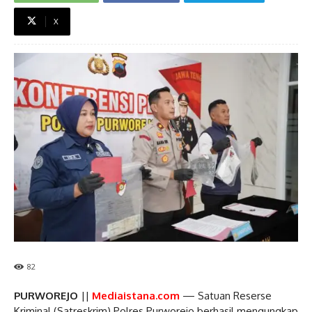
X
82
PURWOREJO
||
Mediaistana.com
— Satuan Reserse
Kriminal (Satreskrim) Polres Purworejo berhasil mengungkap