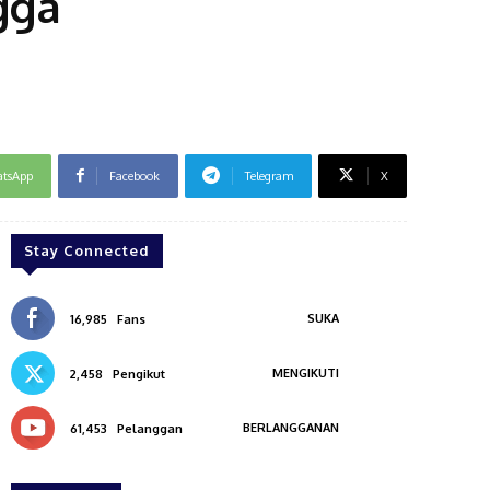
gga
tsApp
Facebook
Telegram
X
Stay Connected
SUKA
16,985
Fans
MENGIKUTI
2,458
Pengikut
BERLANGGANAN
61,453
Pelanggan