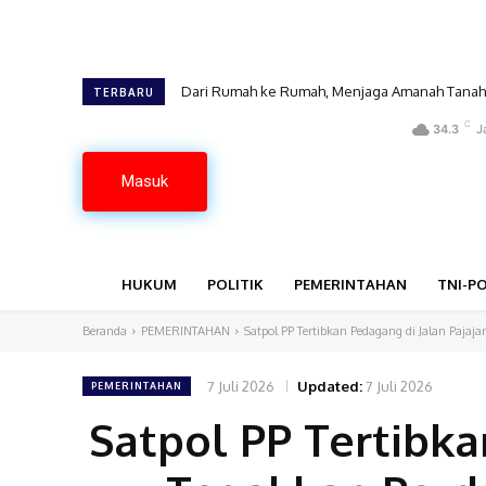
Dari Rumah ke Rumah, Menjaga Amanah Tanah
GUMIRAN LAW OFFICE SIAP TEMPUH JALUR 
TERBARU
C
34.3
J
Masuk
HUKUM
POLITIK
PEMERINTAHAN
TNI-PO
Beranda
PEMERINTAHAN
Satpol PP Tertibkan Pedagang di Jalan Pajaja
7 Juli 2026
Updated:
7 Juli 2026
PEMERINTAHAN
Satpol PP Tertibka