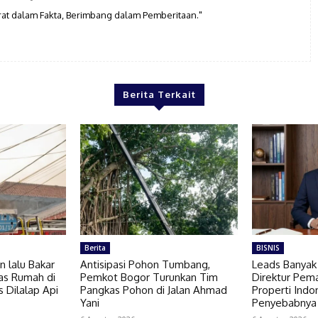
rat dalam Fakta, Berimbang dalam Pemberitaan."
Berita Terkait
Berita
BISNIS
n lalu Bakar
Antisipasi Pohon Tumbang,
Leads Banyak 
as Rumah di
Pemkot Bogor Turunkan Tim
Direktur Pem
 Dilalap Api
Pangkas Pohon di Jalan Ahmad
Properti Ind
Yani
Penyebabnya