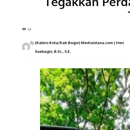
Tegakkan Perda
54
By
(Kabiro Kota/Kab Bogor) Mediaistana.com | Heri
Soebagio, B.Sc., S.E.