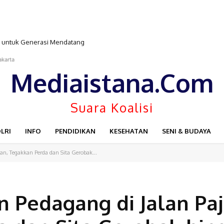
 untuk Generasi Mendatang
PENGADILAN DAN KEPOLISIAN
akarta
Mediaistana.Com
Suara Koalisi
LRI
INFO
PENDIDIKAN
KESEHATAN
SENI & BUDAYA
ran, Tegakkan Perda dan Sita Gerobak...
n Pedagang di Jalan Paj