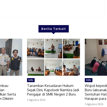
Berita Terkait
Info
Info
Imbau
Tanamkan Kesadaran Hukum
Wujud kepedul
dan
Sejak Dini, Kapolsek Namlea Jadi
Buru laksanak
Ikan Serta
Pengajar di SMK Negeri 2 Buru
Sentuhan Hat
 Dikirim
Harapan para
5 Agustus 2026
5 Agustus 2026