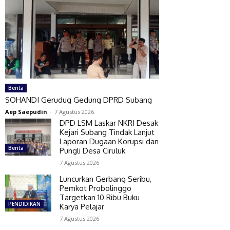
Berita
SOHANDI Gerudug Gedung DPRD Subang
Aep Saepudin
-
7 Agustus 2026
DPD LSM Laskar NKRI Desak
Kejari Subang Tindak Lanjut
Laporan Dugaan Korupsi dan
Berita
Pungli Desa Ciruluk
7 Agustus 2026
Luncurkan Gerbang Seribu,
Pemkot Probolinggo
Targetkan 10 Ribu Buku
PENDIDIKAN
Karya Pelajar
7 Agustus 2026