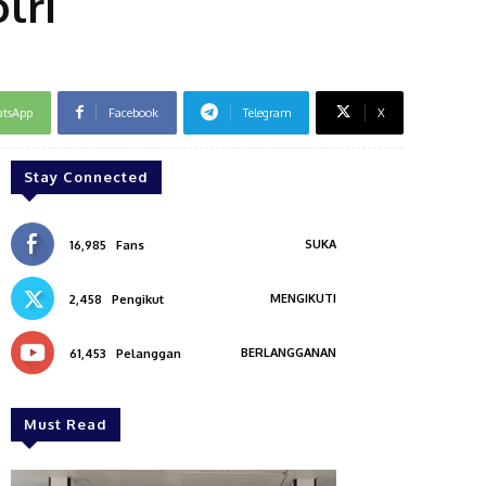
lri
tsApp
Facebook
Telegram
X
Stay Connected
SUKA
16,985
Fans
MENGIKUTI
2,458
Pengikut
BERLANGGANAN
61,453
Pelanggan
Must Read