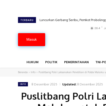
Luncurkan Gerbang Seribu, Pemkot Probolinggo
TERBARU
C
28.4
J
Masuk
HUKUM
POLITIK
PEMERINTAHAN
TNI-PO
Beranda
Info
Puslitbang Polri Laksanakan Penelitian di Polda Maluku
8 Desember 2025
Updated:
8 Desember 2025
INFO
Puslitbang Polri L