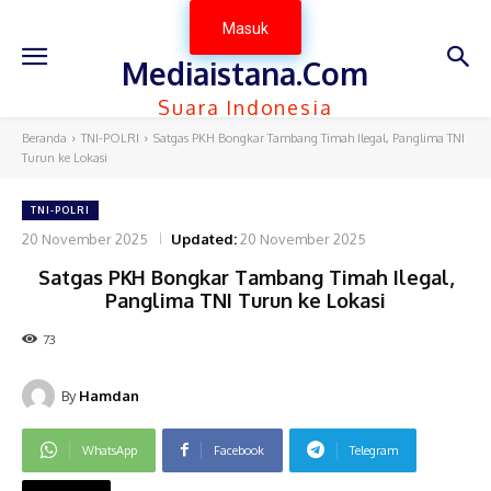
Masuk
Mediaistana.Com
Suara Indonesia
Beranda
TNI-POLRI
Satgas PKH Bongkar Tambang Timah Ilegal, Panglima TNI
Turun ke Lokasi
TNI-POLRI
20 November 2025
Updated:
20 November 2025
Satgas PKH Bongkar Tambang Timah Ilegal,
Panglima TNI Turun ke Lokasi
73
By
Hamdan
WhatsApp
Facebook
Telegram