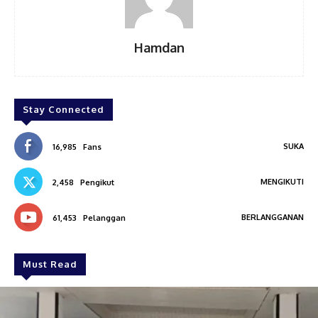
Hamdan
Stay Connected
SUKA
16,985
Fans
MENGIKUTI
2,458
Pengikut
BERLANGGANAN
61,453
Pelanggan
Must Read