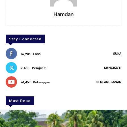
Hamdan
Stay Connected
SUKA
16,985
Fans
MENGIKUTI
2,458
Pengikut
BERLANGGANAN
61,453
Pelanggan
Must Read